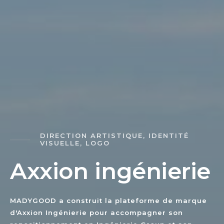
DIRECTION ARTISTIQUE, IDENTITÉ
VISUELLE, LOGO
A
x
x
i
o
n
i
n
g
é
n
i
e
r
i
e
MADYGOOD a construit la plateforme de marque
d'Axxion Ingénierie pour accompagner son