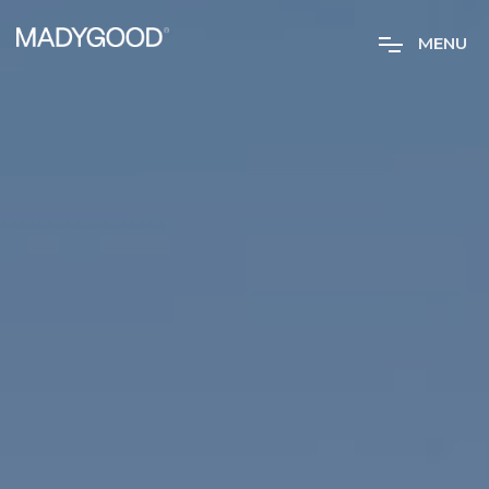
M
E
N
U