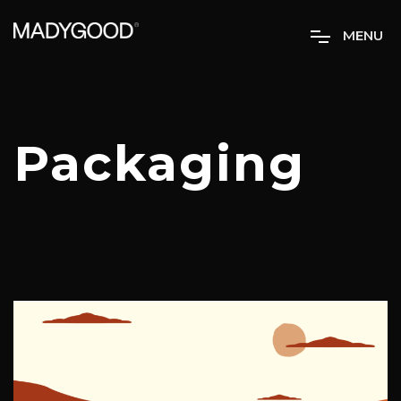
M
E
N
U
Packaging