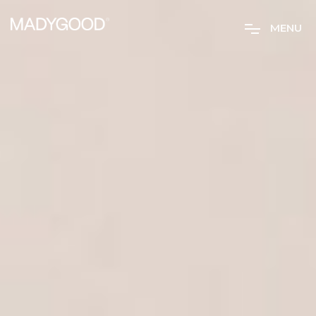
M
E
N
U