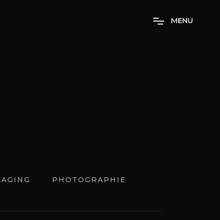
M
E
N
U
CT
KAGING
PHOTOGRAPHIE