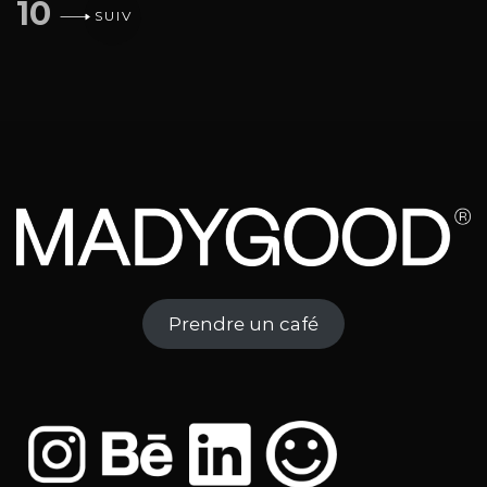
10
SUIV
Prendre un café