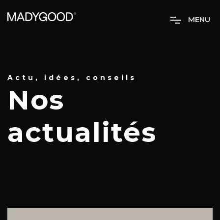
M
E
N
U
Actu, idées, conseils
Nos
actualités